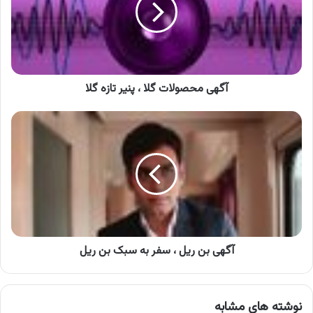
پنیر
تازه
گلا
آگهی محصولات گلا ، پنیر تازه گلا
آگهی
بن
ریل
،
سفر
به
سبک
بن
ریل
آگهی بن ریل ، سفر به سبک بن ریل
نوشته های مشابه