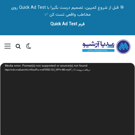
🎯 قبل از شروع کمپین، تصمیم درست بگیر! با Quick Ad Test روی
مخاطب واقعی تست کن ✅
فرم Quick Ad Test
تغییر پوسته
منو
جستجو ب
نمایشگر
Media error: Format(s) not supported or source(s) not found
ویدیو
دریافت پرونده: https://cdn.mediaarshiv.ir/files/Ra-mo970092-012_MP4-480.mp4?_=1