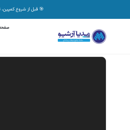
🎯 قبل از شروع کمپین، تصمیم درست بگیر! با 
صفحه 
پنج‌شنبه, 6 آگوست 2026
آگهی جی پلاس، ماشین
آگهی های تازه
نمایشگر
ویدیو