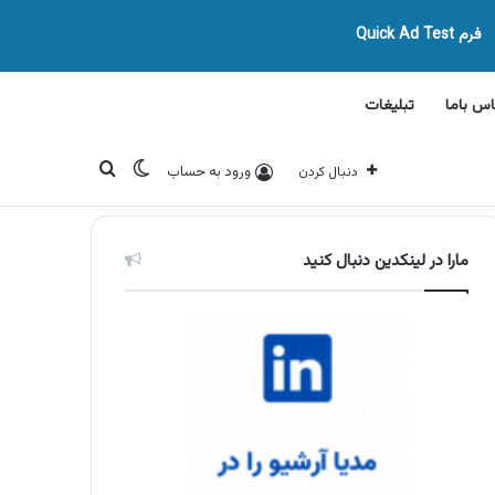
فرم Quick Ad Test
اس باما
تبلیغات
تغییر پوسته
جستجو برای
ورود به حساب
دنبال کردن
مارا در لینکدین دنبال کنید