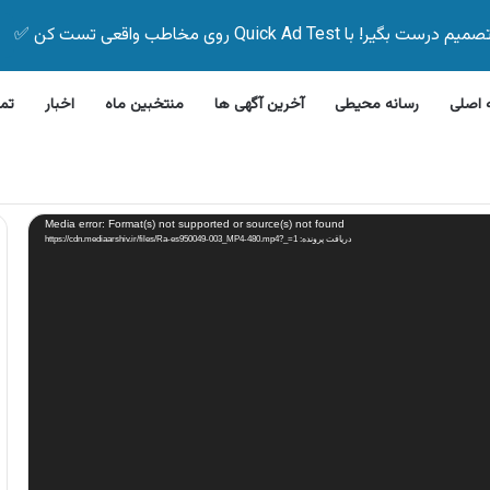
Quick Ad Test روی مخاطب واقعی تست کن ✅
اصلی
رسانه محیطی
آخرین آگهی ها
منتخبین ماه
اخبار
تم
 ظرفشویی جی پلاس
Media error: Format(s) not supported or source(s) not found
دریافت پرونده: https://cdn.mediaarshiv.ir/files/Ra-es950049-003_MP4-480.mp4?_=1