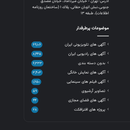
آدرس: تهران - خیابان میرداماد، خیابان مصدق
جنوبی،نبش اتوبان حقانی، پلاك ١ (ساختمان روزنامه
اطلاعات)، طبقه ۱۳
موضوعات پرطرفدار
آگهی های تلویزیونی ایران
۶۹,۱۰۶
آگهی های رادیویی ایران
۸,۴۴۵
بدون دسته بندی
۶,۳۳۳
آگهی های نمایش خانگی
۳,۴۰۳
آگهی فیلم های سینمایی
۱,۶۵۰
تصاویر آرشیوی
۵۹
آگهی های فضای مجازی
۴۴
پروژه های افترافکت
۲۸