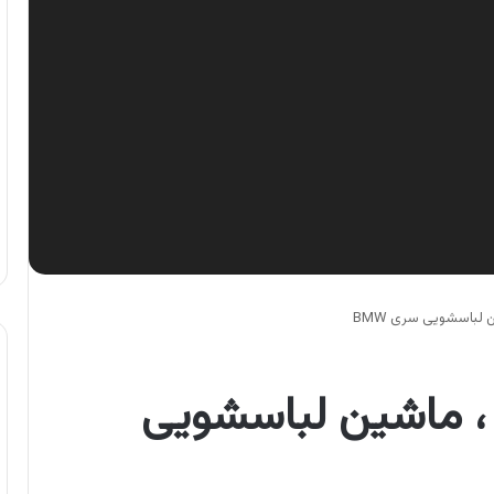
لباسشویی سری BMW
، ماشین لباسشویی