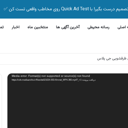
Quick Ad Test روی مخاطب واقعی تست کن ✅
اصلی
رسانه محیطی
آخرین آگهی ها
منتخبین ماه
اخبار
تم
این بیمه زیر ۵ دقیقه
Media error: Format(s) not supported or source(s) not found
دریافت پرونده: https://cdn.mediaarshiv.ir/files/de021024-003-filmnet_MP4-360.mp4?_=1