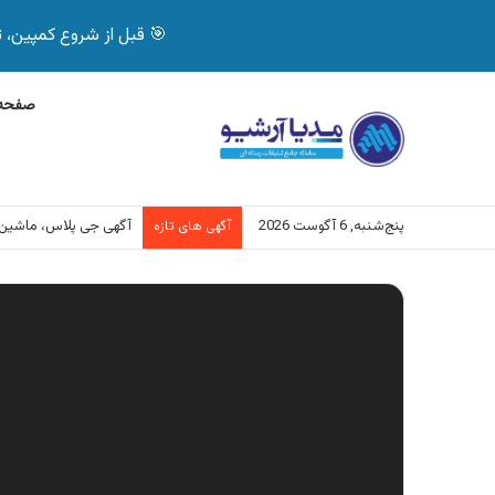
🎯 قبل از شروع کمپین، تصمیم درست بگیر! با 
صفحه 
پنج‌شنبه, 6 آگوست 2026
آگهی بیمه دات کام، خرید آنل
آگهی های تازه
نمایشگر
ویدیو