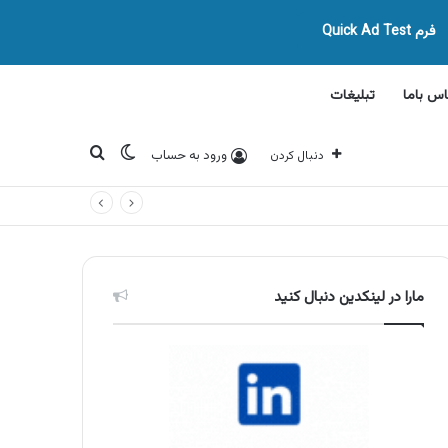
فرم Quick Ad Test
اس باما
تبلیغات
تغییر پوسته
جستجو برای
ورود به حساب
دنبال کردن
مارا در لینکدین دنبال کنید