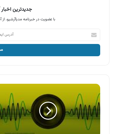
جدیدترین اخبار آ
با عضویت در خبرنامه مدیاآرشیو، از آخ
آدرس
ایمیل
خود
را
وارد
کنید
آگهی
دیجی
کالا
،
روزهای
پنجاه
میلیونی
دیجی