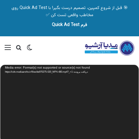
🎯 قبل از شروع کمپین، تصمیم درست بگیر! با Quick Ad Test روی
مخاطب واقعی تست کن ✅
فرم Quick Ad Test
تغییر پوسته
منو
جستجو ب
نمایشگر
Media error: Format(s) not supported or source(s) not found
ویدیو
دریافت پرونده: https://cdn.mediaarshiv.ir/files/de970275-020_MP4-480.mp4?_=1