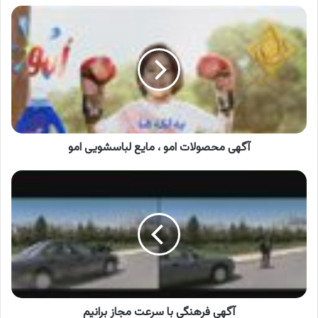
آگهی
محصولات
امو
،
مایع
لباسشویی
امو
آگهی محصولات امو ، مایع لباسشویی امو
آگهی
فرهنگی
با
سرعت
مجاز
برانیم
آگهی فرهنگی با سرعت مجاز برانیم