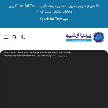
🎯 قبل از شروع کمپین، تصمیم درست بگیر! با Quick Ad Test روی
مخاطب واقعی تست کن ✅
فرم Quick Ad Test
تغییر پوسته
منو
جستجو ب
نمایشگر
Media error: Format(s) not supported or source(s) not found
ویدیو
دریافت پرونده: https://cdn.mediaarshiv.ir/files/kh930092-012_MP4-480.mp4?_=1