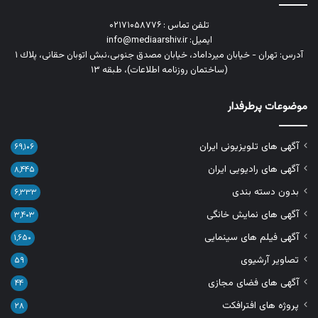
تلفن تماس : ۰۲۱۷۱۰۵۸۷۷۶
ایمیل: info@mediaarshiv.ir
آدرس: تهران - خیابان میرداماد، خیابان مصدق جنوبی،نبش اتوبان حقانی، پلاك ١
(ساختمان روزنامه اطلاعات)، طبقه ۱۳
موضوعات پرطرفدار
آگهی های تلویزیونی ایران
۶۹,۱۰۶
آگهی های رادیویی ایران
۸,۴۴۵
بدون دسته بندی
۶,۳۳۳
آگهی های نمایش خانگی
۳,۴۰۳
آگهی فیلم های سینمایی
۱,۶۵۰
تصاویر آرشیوی
۵۹
آگهی های فضای مجازی
۴۴
پروژه های افترافکت
۲۸