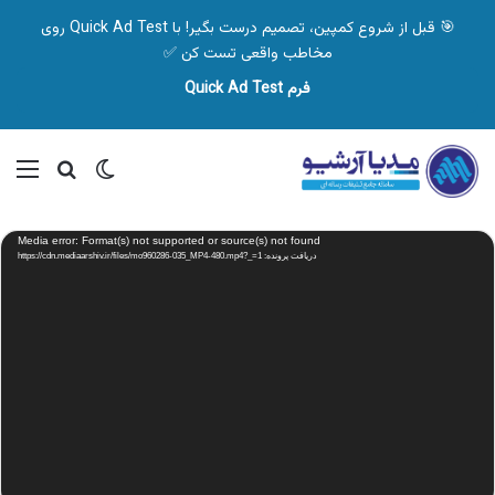
🎯 قبل از شروع کمپین، تصمیم درست بگیر! با Quick Ad Test روی
مخاطب واقعی تست کن ✅
فرم Quick Ad Test
تغییر پوسته
منو
جستجو ب
نمایشگر
Media error: Format(s) not supported or source(s) not found
ویدیو
دریافت پرونده: https://cdn.mediaarshiv.ir/files/mo960286-035_MP4-480.mp4?_=1