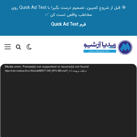
🎯 قبل از شروع کمپین، تصمیم درست بگیر! با Quick Ad Test روی
مخاطب واقعی تست کن ✅
فرم Quick Ad Test
تغییر پوسته
منو
جستجو ب
نمایشگر
Media error: Format(s) not supported or source(s) not found
ویدیو
دریافت پرونده: https://cdn.mediaarshiv.ir/files/ab980577-049_MP4-480.mp4?_=1