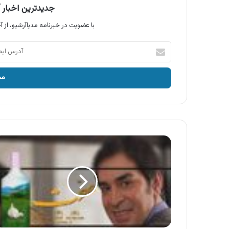
جدیدترین اخبار آ
با عضویت در خبرنامه مدیاآرشیو، از آخ
آدرس
ایمیل
خود
را
وارد
کنید
آگهی
محصولات
صحت
،
شامپو
سیر
صحت