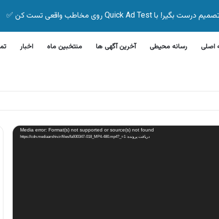
Quick Ad Test روی مخاطب واقعی تست کن ✅
اصلی
رسانه محیطی
آخرین آگهی ها
منتخبین ماه
اخبار
تم
 بیمه زیر ۵ دقیقه
Media error: Format(s) not supported or source(s) not found
دریافت پرونده: https://cdn.mediaarshiv.ir/files/fa930347-018_MP4-480.mp4?_=1