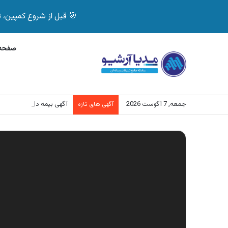
🎯 قبل از شروع کمپین، تصمیم درست بگیر! با 
صفحه 
جمعه, 7 آگوست 2026
آگهی بیمه دات کام، خرید آنلاین
آگهی های تازه
نمایشگر
ویدیو