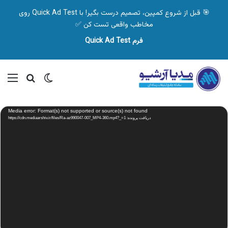
🎯 قبل از شروع کمپین، تصمیم درست بگیر! با Quick Ad Test روی
مخاطب واقعی تست کن ✅
فرم Quick Ad Test
تغییر پوسته
منو
جستجو ب
نمایشگر
Media error: Format(s) not supported or source(s) not found
ویدیو
دریافت پرونده: https://cdn.mediaarshiv.ir/files/Ra-az990047-007_MP4-360.mp4?_=1