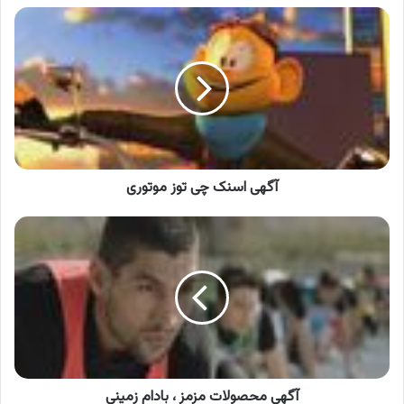
آگهی
اسنک
چی
توز
موتوری
آگهی اسنک چی توز موتوری
آگهی
محصولات
مزمز
،
بادام
زمینی
آگهی محصولات مزمز ، بادام زمینی