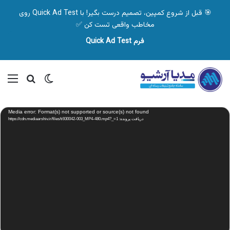
🎯 قبل از شروع کمپین، تصمیم درست بگیر! با Quick Ad Test روی
مخاطب واقعی تست کن ✅
فرم Quick Ad Test
تغییر پوسته
منو
جستجو ب
نمایشگر
Media error: Format(s) not supported or source(s) not found
ویدیو
دریافت پرونده: https://cdn.mediaarshiv.ir/files/ti930042-003_MP4-480.mp4?_=1