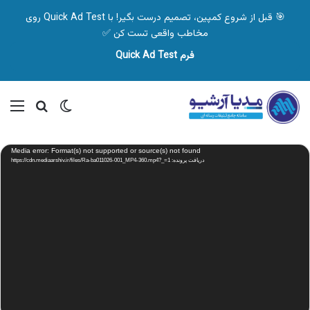
🎯 قبل از شروع کمپین، تصمیم درست بگیر! با Quick Ad Test روی
مخاطب واقعی تست کن ✅
فرم Quick Ad Test
تغییر پوسته
منو
جستجو ب
نمایشگر
Media error: Format(s) not supported or source(s) not found
ویدیو
دریافت پرونده: https://cdn.mediaarshiv.ir/files/Ra-ba011026-001_MP4-360.mp4?_=1