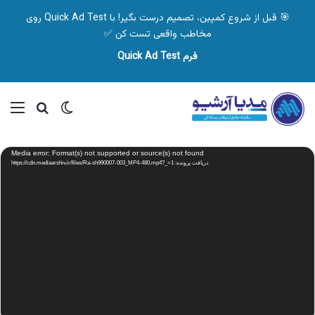
🎯 قبل از شروع کمپین، تصمیم درست بگیر! با Quick Ad Test روی
مخاطب واقعی تست کن ✅
فرم Quick Ad Test
تغییر پوسته
منو
جستجو ب
نمایشگر
Media error: Format(s) not supported or source(s) not found
ویدیو
دریافت پرونده: https://cdn.mediaarshiv.ir/files/Ra-sh990007-003_MP4-480.mp4?_=1