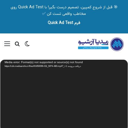
🎯 قبل از شروع کمپین، تصمیم درست بگیر! با Quick Ad Test روی
مخاطب واقعی تست کن ✅
فرم Quick Ad Test
تغییر پوسته
منو
جستجو ب
نمایشگر
Media error: Format(s) not supported or source(s) not found
ویدیو
دریافت پرونده: https://cdn.mediaarshiv.ir/files/Kh950099-011_MP4-480.mp4?_=1