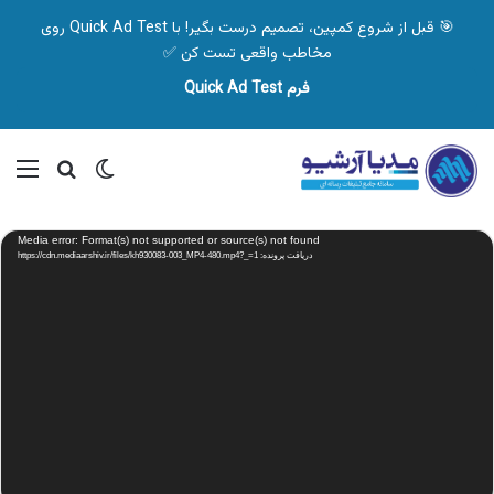
🎯 قبل از شروع کمپین، تصمیم درست بگیر! با Quick Ad Test روی
مخاطب واقعی تست کن ✅
فرم Quick Ad Test
تغییر پوسته
منو
جستجو ب
نمایشگر
Media error: Format(s) not supported or source(s) not found
ویدیو
دریافت پرونده: https://cdn.mediaarshiv.ir/files/kh930083-003_MP4-480.mp4?_=1