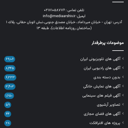
تلفن تماس : ۰۲۱۷۱۰۵۸۷۷۶
ایمیل: info@mediaarshiv.ir
آدرس: تهران - خیابان میرداماد، خیابان مصدق جنوبی،نبش اتوبان حقانی، پلاك ١
(ساختمان روزنامه اطلاعات)، طبقه ۱۳
موضوعات پرطرفدار
آگهی های تلویزیونی ایران
۶۹,۱۰۶
آگهی های رادیویی ایران
۸,۴۴۵
بدون دسته بندی
۶,۳۳۳
آگهی های نمایش خانگی
۳,۴۰۳
آگهی فیلم های سینمایی
۱,۶۵۰
تصاویر آرشیوی
۵۹
آگهی های فضای مجازی
۴۴
پروژه های افترافکت
۲۸