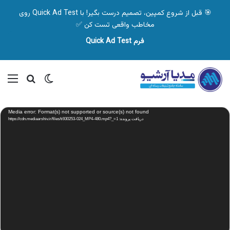
🎯 قبل از شروع کمپین، تصمیم درست بگیر! با Quick Ad Test روی
مخاطب واقعی تست کن ✅
فرم Quick Ad Test
تغییر پوسته
منو
جستجو ب
نمایشگر
Media error: Format(s) not supported or source(s) not found
ویدیو
دریافت پرونده: https://cdn.mediaarshiv.ir/files/ti930253-024_MP4-480.mp4?_=1