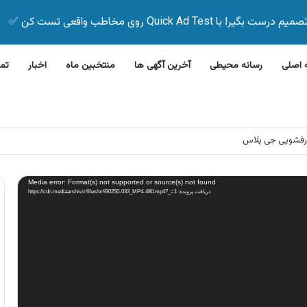
Quick Ad Test روی مخاطب واقعی تست کن ✅
اصلی
رسانه محیطی
آخرین آگهی ها
منتخبین ماه
اخبار
تم
رفشویی جی پلاس
Media error: Format(s) not supported or source(s) not found
دریافت پرونده: https://cdn.mediaarshiv.ir/files/or930250-033_MP4-480.mp4?_=1