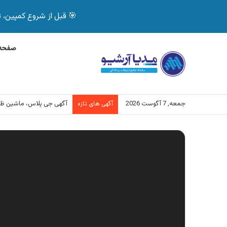
🎯 قبل از شروع کمپین، تصمیم درست بگیر! با 
صفحه 
جمعه, 7 آگوست 2026
آگهی جی پلاس، ماشین ظ
آگهی های تازه
نمایشگر
ویدیو