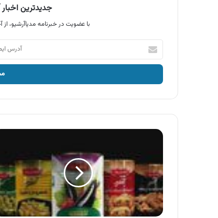
جدیدترین اخبار آ
با عضویت در خبرنامه مدیاآرشیو، از آخ
آدرس
ایمیل
خود
را
وارد
کنید
آگهی
محصولات
شاهسوند
،
کنسرو
بادمجان