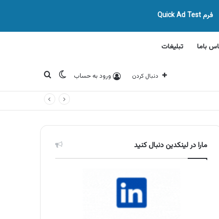
فرم Quick Ad Test
اس باما
تبلیغات
تغییر پوسته
جستجو برای
ورود به حساب
دنبال کردن
مارا در لینکدین دنبال کنید