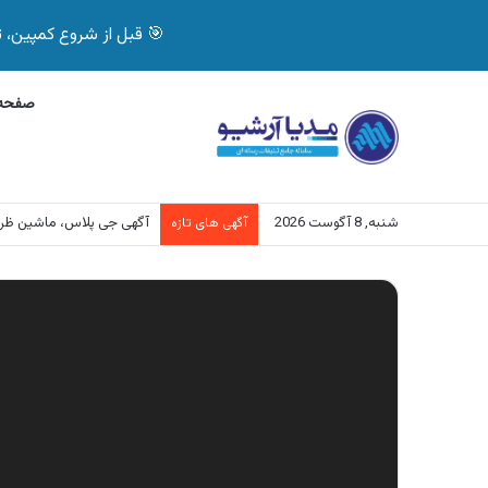
🎯 قبل از شروع کمپین، تصمیم درست بگیر! با 
صفحه 
شنبه, 8 آگوست 2026
آگهی بیمه دات کام، خرید آنلاین 
آگهی های تازه
نمایشگر
ویدیو