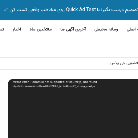
Quick Ad Test روی مخاطب واقعی تست کن ✅
اصلی
رسانه محیطی
آخرین آگهی ها
منتخبین ماه
اخبار
تم
بیمه زیر ۵ دقیقه
Media error: Format(s) not supported or source(s) not found
دریافت پرونده: https://cdn.mediaarshiv.ir/files/ab950119-005_MP4-480.mp4?_=1