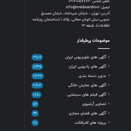
تلفن تماس : ۰۲۱۷۱۰۵۸۷۷۶
ایمیل: info@mediaarshiv.ir
آدرس: تهران - خیابان میرداماد، خیابان مصدق
جنوبی،نبش اتوبان حقانی، پلاك ١ (ساختمان روزنامه
اطلاعات)، طبقه ۱۳
موضوعات پرطرفدار
آگهی های تلویزیونی ایران
۶۹,۱۰۶
آگهی های رادیویی ایران
۸,۴۴۵
بدون دسته بندی
۶,۳۳۳
آگهی های نمایش خانگی
۳,۴۰۳
آگهی فیلم های سینمایی
۱,۶۵۰
تصاویر آرشیوی
۵۹
آگهی های فضای مجازی
۴۴
پروژه های افترافکت
۲۸