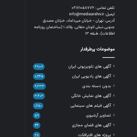
تلفن تماس : ۰۲۱۷۱۰۵۸۷۷۶
ایمیل: info@mediaarshiv.ir
آدرس: تهران - خیابان میرداماد، خیابان مصدق
جنوبی،نبش اتوبان حقانی، پلاك ١ (ساختمان روزنامه
اطلاعات)، طبقه ۱۳
موضوعات پرطرفدار
آگهی های تلویزیونی ایران
۶۹,۱۰۶
آگهی های رادیویی ایران
۸,۴۴۵
بدون دسته بندی
۶,۳۳۳
آگهی های نمایش خانگی
۳,۴۰۳
آگهی فیلم های سینمایی
۱,۶۵۰
تصاویر آرشیوی
۵۹
آگهی های فضای مجازی
۴۴
پروژه های افترافکت
۲۸