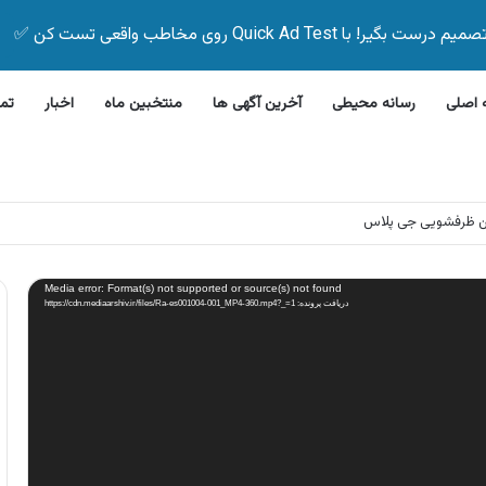
Quick Ad Test روی مخاطب واقعی تست کن ✅
اصلی
رسانه محیطی
آخرین آگهی ها
منتخبین ماه
اخبار
تم
ن ظرفشویی جی پلاس
Media error: Format(s) not supported or source(s) not found
دریافت پرونده: https://cdn.mediaarshiv.ir/files/Ra-es001004-001_MP4-360.mp4?_=1