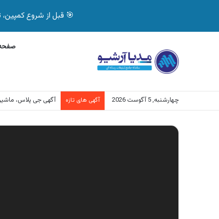
🎯 قبل از شروع کمپین، تصمیم درست بگیر! با 
صفحه 
چهارشنبه, 5 آگوست 2026
آگهی جی پلاس، ماشی
آگهی های تازه
نمایشگر
ویدیو