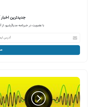
جدیدترین اخبار آ
با عضویت در خبرنامه مدیاآرشیو، از آخ
آدرس
ایمیل
خود
را
وارد
کنید
آگهی
ایکس
ویژن
،
یخچال
فریزر