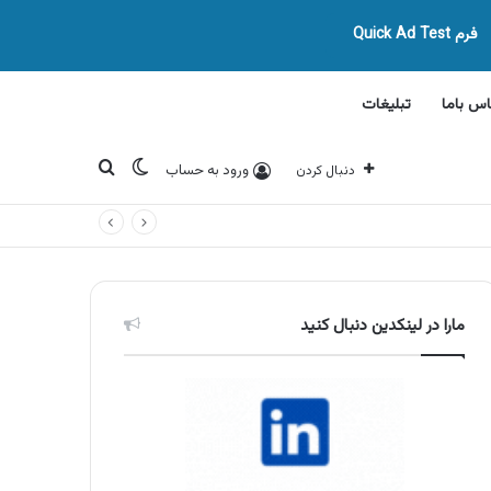
فرم Quick Ad Test
اس باما
تبلیغات
تغییر پوسته
جستجو برای
ورود به حساب
دنبال کردن
مارا در لینکدین دنبال کنید