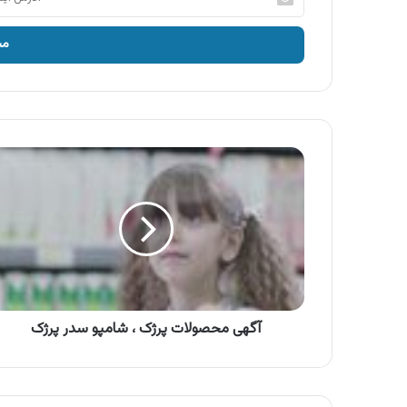
ایمیل
خود
را
وارد
کنید
آگهی
محصولات
پرژک
،
شامپو
سدر
پرژک
آگهی محصولات پرژک ، شامپو سدر پرژک