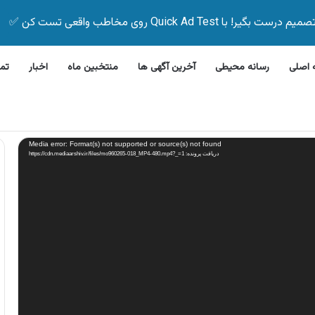
Quick Ad Test روی مخاطب واقعی تست کن ✅
اصلی
رسانه محیطی
آخرین آگهی ها
منتخبین ماه
اخبار
تم
لاین بیمه زیر ۵ دقیقه
Media error: Format(s) not supported or source(s) not found
دریافت پرونده: https://cdn.mediaarshiv.ir/files/mo960265-018_MP4-480.mp4?_=1