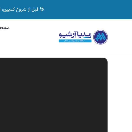
🎯 قبل از شروع کمپین، تصمیم درست بگیر! با 
صفحه 
چهارشنبه, 5 آگوست 2026
آگهی بیمه دات کام، خرید آن
آگهی های تازه
نمایشگر
ویدیو