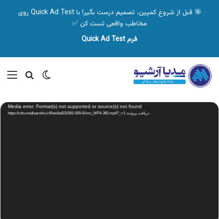
🎯 قبل از شروع کمپین، تصمیم درست بگیر! با Quick Ad Test روی
مخاطب واقعی تست کن ✅
فرم Quick Ad Test
تغییر پوسته
منو
جستجو ب
نمایشگر
Media error: Format(s) not supported or source(s) not found
ویدیو
دریافت پرونده: https://cdn.mediaarshiv.ir/files/ba031093-009-filimo_MP4-360.mp4?_=1