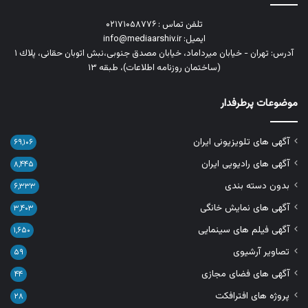
تلفن تماس : ۰۲۱۷۱۰۵۸۷۷۶
ایمیل: info@mediaarshiv.ir
آدرس: تهران - خیابان میرداماد، خیابان مصدق جنوبی،نبش اتوبان حقانی، پلاك ١
(ساختمان روزنامه اطلاعات)، طبقه ۱۳
موضوعات پرطرفدار
آگهی های تلویزیونی ایران
۶۹,۱۰۶
آگهی های رادیویی ایران
۸,۴۴۵
بدون دسته بندی
۶,۳۳۳
آگهی های نمایش خانگی
۳,۴۰۳
آگهی فیلم های سینمایی
۱,۶۵۰
تصاویر آرشیوی
۵۹
آگهی های فضای مجازی
۴۴
پروژه های افترافکت
۲۸