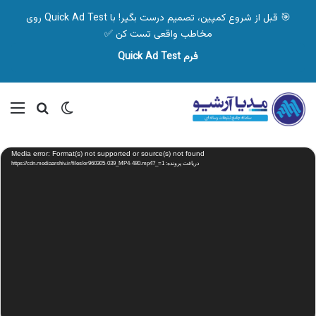
🎯 قبل از شروع کمپین، تصمیم درست بگیر! با Quick Ad Test روی
مخاطب واقعی تست کن ✅
فرم Quick Ad Test
تغییر پوسته
منو
جستجو ب
نمایشگر
Media error: Format(s) not supported or source(s) not found
ویدیو
دریافت پرونده: https://cdn.mediaarshiv.ir/files/or960305-039_MP4-480.mp4?_=1