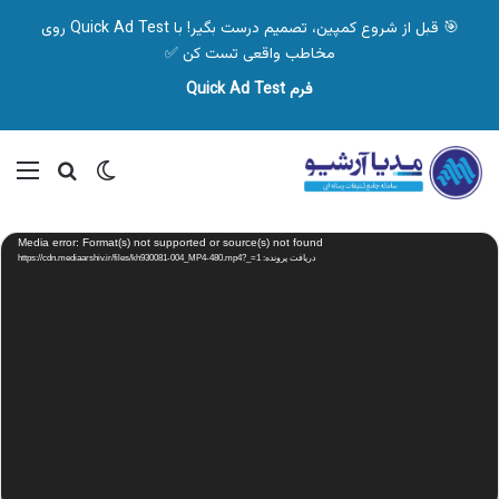
🎯 قبل از شروع کمپین، تصمیم درست بگیر! با Quick Ad Test روی
مخاطب واقعی تست کن ✅
فرم Quick Ad Test
تغییر پوسته
منو
جستجو ب
نمایشگر
Media error: Format(s) not supported or source(s) not found
ویدیو
دریافت پرونده: https://cdn.mediaarshiv.ir/files/kh930081-004_MP4-480.mp4?_=1