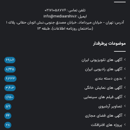
تلفن تماس : ۰۲۱۷۱۰۵۸۷۷۶
ایمیل: info@mediaarshiv.ir
آدرس: تهران - خیابان میرداماد، خیابان مصدق جنوبی،نبش اتوبان حقانی، پلاك ١
(ساختمان روزنامه اطلاعات)، طبقه ۱۳
موضوعات پرطرفدار
آگهی های تلویزیونی ایران
۶۹,۱۰۶
آگهی های رادیویی ایران
۸,۴۴۵
بدون دسته بندی
۶,۳۳۳
آگهی های نمایش خانگی
۳,۴۰۳
آگهی فیلم های سینمایی
۱,۶۵۰
تصاویر آرشیوی
۵۹
آگهی های فضای مجازی
۴۴
پروژه های افترافکت
۲۸