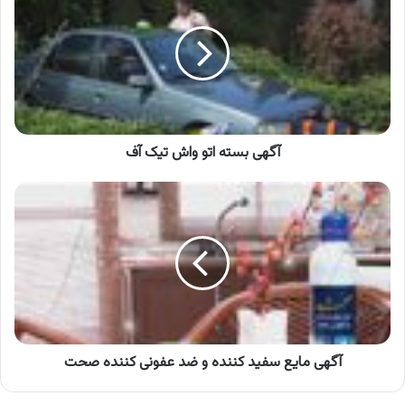
اتو
واش
تیک
آف
آگهی بسته اتو واش تیک آف
آگهی
مایع
سفید
کننده
و
ضد
عفونی
کننده
صحت
آگهی مایع سفید کننده و ضد عفونی کننده صحت