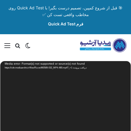
🎯 قبل از شروع کمپین، تصمیم درست بگیر! با Quick Ad Test روی
مخاطب واقعی تست کن ✅
فرم Quick Ad Test
تغییر پوسته
منو
جستجو ب
نمایشگر
Media error: Format(s) not supported or source(s) not found
ویدیو
دریافت پرونده: https://cdn.mediaarshiv.ir/files/Ra-es960589-032_MP4-480.mp4?_=1