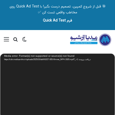
🎯 قبل از شروع کمپین، تصمیم درست بگیر! با Quick Ad Test روی
مخاطب واقعی تست کن ✅
فرم Quick Ad Test
تغییر پوسته
منو
جستجو ب
نمایشگر
Media error: Format(s) not supported or source(s) not found
ویدیو
دریافت پرونده: https://cdn.mediaarshiv.ir/uploads/2025/10/ab041027-005-filmnet_MP4-1920.mp4?_=1