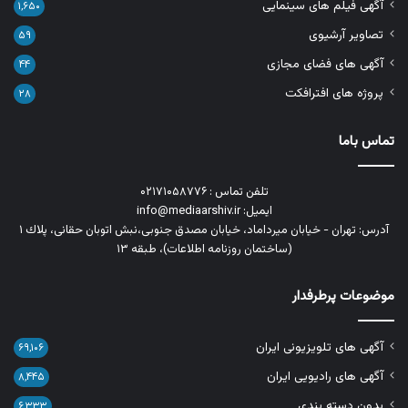
آگهی فیلم های سینمایی
۱,۶۵۰
تصاویر آرشیوی
۵۹
آگهی های فضای مجازی
۴۴
پروژه های افترافکت
۲۸
تماس باما
تلفن تماس : ۰۲۱۷۱۰۵۸۷۷۶
ایمیل: info@mediaarshiv.ir
آدرس: تهران - خیابان میرداماد، خیابان مصدق جنوبی،نبش اتوبان حقانی، پلاك ١
(ساختمان روزنامه اطلاعات)، طبقه ۱۳
موضوعات پرطرفدار
آگهی های تلویزیونی ایران
۶۹,۱۰۶
آگهی های رادیویی ایران
۸,۴۴۵
بدون دسته بندی
۶,۳۳۳