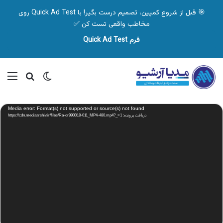
🎯 قبل از شروع کمپین، تصمیم درست بگیر! با Quick Ad Test روی
مخاطب واقعی تست کن ✅
فرم Quick Ad Test
تغییر پوسته
منو
جستجو ب
نمایشگر
Media error: Format(s) not supported or source(s) not found
ویدیو
دریافت پرونده: https://cdn.mediaarshiv.ir/files/Ra-or990018-011_MP4-480.mp4?_=1