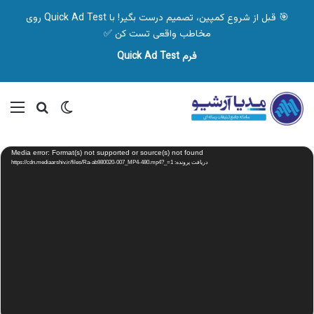
🎯 قبل از شروع کمپین، تصمیم درست بگیر! با Quick Ad Test روی
مخاطب واقعی تست کن ✅
فرم Quick Ad Test
تغییر پوسته
منو
جستجو ب
نمایشگر
Media error: Format(s) not supported or source(s) not found
ویدیو
دریافت پرونده: https://cdn.mediaarshiv.ir/files/Ra-ab980020-007_MP4-480.mp4?_=1