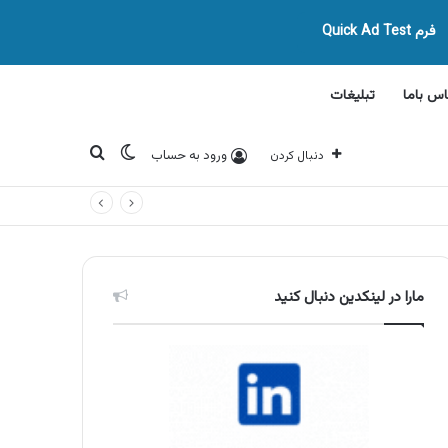
فرم Quick Ad Test
اس باما
تبلیغات
تغییر پوسته
جستجو برای
ورود به حساب
دنبال کردن
مارا در لینکدین دنبال کنید