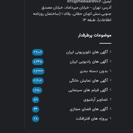
ایمیل: info@mediaarshiv.ir
آدرس: تهران - خیابان میرداماد، خیابان مصدق
جنوبی،نبش اتوبان حقانی، پلاك ١ (ساختمان روزنامه
اطلاعات)، طبقه ۱۳
موضوعات پرطرفدار
آگهی های تلویزیونی ایران
۶۹,۱۰۶
آگهی های رادیویی ایران
۸,۴۴۵
بدون دسته بندی
۶,۳۳۳
آگهی های نمایش خانگی
۳,۴۰۳
آگهی فیلم های سینمایی
۱,۶۵۰
تصاویر آرشیوی
۵۹
آگهی های فضای مجازی
۴۴
پروژه های افترافکت
۲۸