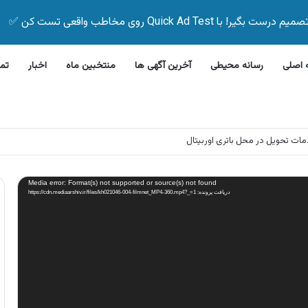
Quick Ad Test روی مخاطب واقعی تست کن ✅
اصلی
رسانه محیطی
آخرین آگهی ها
منتخبین ماه
اخبار
تم
مات تحویل در محل باتری اوربیتال
Media error: Format(s) not supported or source(s) not found
دریافت پرونده: https://cdn.mediaarshiv.ir/files/kh021046-004-filmnet_MP4-360.mp4?_=1