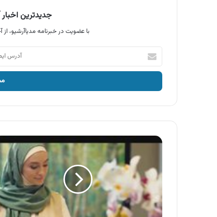
جدیدترین اخبار آ
با عضویت در خبرنامه مدیاآرشیو، از آخ
آدرس
ایمیل
خود
را
وارد
کنید
آگهی
محصولات
اوه
،
شامپو
بدن
های
سری