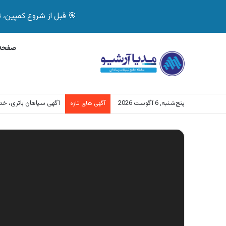
🎯 قبل از شروع کمپین، تصمیم درست بگیر! با 
صفحه 
پنج‌شنبه, 6 آگوست 2026
آگهی سپاهان باتری، خد
آگهی های تازه
نمایشگر
ویدیو