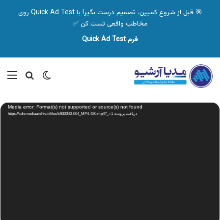
🎯 قبل از شروع کمپین، تصمیم درست بگیر! با Quick Ad Test روی
مخاطب واقعی تست کن ✅
فرم Quick Ad Test
تغییر پوسته
منو
جستجو ب
نمایشگر
Media error: Format(s) not supported or source(s) not found
ویدیو
دریافت پرونده: https://cdn.mediaarshiv.ir/files/ti930040-004_MP4-480.mp4?_=1