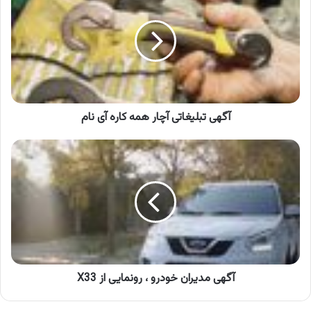
آچار
همه
کاره
آی
نام
آگهی تبلیغاتی آچار همه کاره آی نام
آگهی
مدیران
خودرو
،
رونمایی
از
X33
آگهی مدیران خودرو ، رونمایی از X33