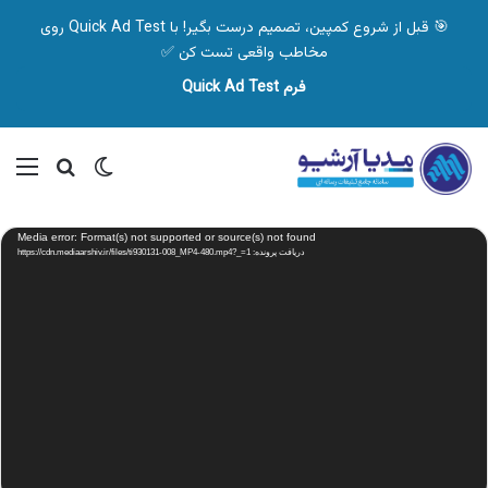
🎯 قبل از شروع کمپین، تصمیم درست بگیر! با Quick Ad Test روی
مخاطب واقعی تست کن ✅
فرم Quick Ad Test
تغییر پوسته
منو
جستجو ب
نمایشگر
Media error: Format(s) not supported or source(s) not found
ویدیو
دریافت پرونده: https://cdn.mediaarshiv.ir/files/ti930131-008_MP4-480.mp4?_=1