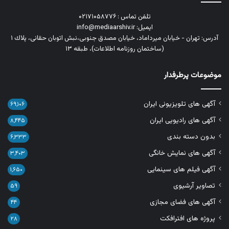
تلفن تماس : ۰۲۱۷۱۰۵۸۷۷۶
ایمیل: info@mediaarshiv.ir
آدرس: تهران - خیابان میرداماد، خیابان مصدق جنوبی،نبش اتوبان حقانی، پلاك ١
(ساختمان روزنامه اطلاعات)، طبقه ۱۳
موضوعات پرطرفدار
آگهی های تلویزیونی ایران
۶۹,۱۰۶
آگهی های رادیویی ایران
۸,۴۴۵
بدون دسته بندی
۶,۳۳۳
آگهی های نمایش خانگی
۳,۴۰۳
آگهی فیلم های سینمایی
۱,۶۵۰
تصاویر آرشیوی
۵۹
آگهی های فضای مجازی
۴۴
پروژه های افترافکت
۲۸