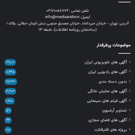
تلفن تماس : ۰۲۱۷۱۰۵۸۷۷۶
ایمیل: info@mediaarshiv.ir
آدرس: تهران - خیابان میرداماد، خیابان مصدق جنوبی،نبش اتوبان حقانی، پلاك ١
(ساختمان روزنامه اطلاعات)، طبقه ۱۳
موضوعات پرطرفدار
آگهی های تلویزیونی ایران
۶۹,۱۰۶
آگهی های رادیویی ایران
۸,۴۴۵
بدون دسته بندی
۶,۳۳۳
آگهی های نمایش خانگی
۳,۴۰۳
آگهی فیلم های سینمایی
۱,۶۵۰
تصاویر آرشیوی
۵۹
آگهی های فضای مجازی
۴۴
پروژه های افترافکت
۲۸