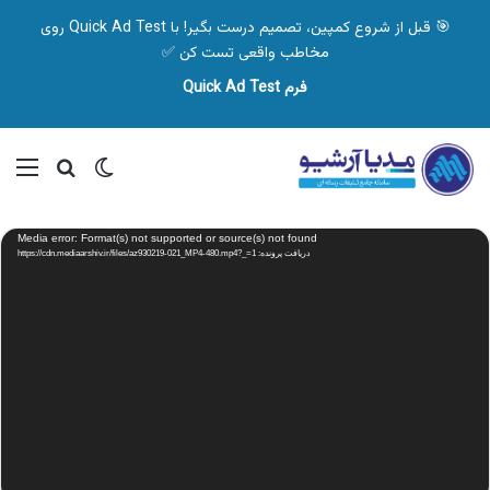
🎯 قبل از شروع کمپین، تصمیم درست بگیر! با Quick Ad Test روی
مخاطب واقعی تست کن ✅
فرم Quick Ad Test
تغییر پوسته
منو
جستجو ب
نمایشگر
Media error: Format(s) not supported or source(s) not found
ویدیو
دریافت پرونده: https://cdn.mediaarshiv.ir/files/az930219-021_MP4-480.mp4?_=1