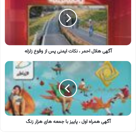
احمر
،
نکات
ایمنی
پس
از
وقوع
زلزله
آگهی هلال احمر ، نکات ایمنی پس از وقوع زلزله
آگهی
همراه
اول
،
پاییز
با
جمعه
های
هزار
زنگ
آگهی همراه اول ، پاییز با جمعه های هزار زنگ