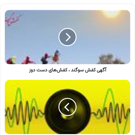
آگهی
کفش
سوگند
،
کفش‌های
دست
دوز
آگهی کفش سوگند ، کفش‌های دست دوز
محصولات
ایران
کارتوس
،
وسایل
گرمایشی