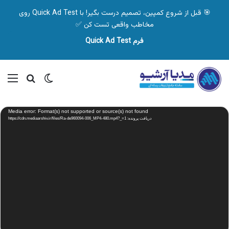
🎯 قبل از شروع کمپین، تصمیم درست بگیر! با Quick Ad Test روی
مخاطب واقعی تست کن ✅
فرم Quick Ad Test
تغییر پوسته
منو
جستجو ب
نمایشگر
Media error: Format(s) not supported or source(s) not found
ویدیو
دریافت پرونده: https://cdn.mediaarshiv.ir/files/Ra-de960094-006_MP4-480.mp4?_=1