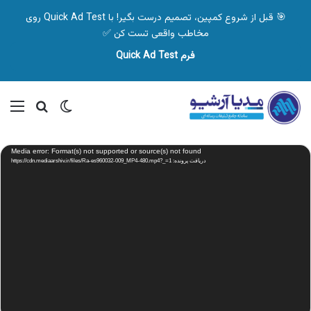
🎯 قبل از شروع کمپین، تصمیم درست بگیر! با Quick Ad Test روی
مخاطب واقعی تست کن ✅
فرم Quick Ad Test
تغییر پوسته
منو
جستجو ب
نمایشگر
Media error: Format(s) not supported or source(s) not found
ویدیو
دریافت پرونده: https://cdn.mediaarshiv.ir/files/Ra-es960032-009_MP4-480.mp4?_=1