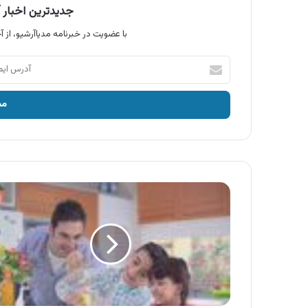
جدیدترین اخبار آ
با عضویت در خبرنامه مدیاآرشیو، از آخ
آدرس
ایمیل
خود
را
وارد
کنید
آگهی
شربت
سن
ایچ
،
شرکت
عالیفرد