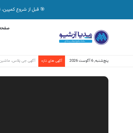
🎯 قبل از شروع کمپین، تصمیم درست بگیر! با 
صفحه 
پنج‌شنبه, 6 آگوست 2026
آگهی بیمه دات کام، خرید آنل
آگهی های تازه
نمایشگر
ویدیو