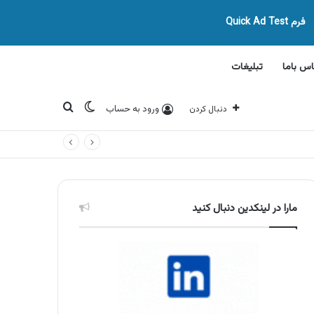
فرم Quick Ad Test
اس باما
تبلیغات
تغییر پوسته
جستجو برای
ورود به حساب
دنبال کردن
مارا در لینکدین دنبال کنید