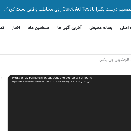
Quick Ad Test روی مخاطب واقعی تست کن ✅
اصلی
رسانه محیطی
آخرین آگهی ها
منتخبین ماه
اخبار
تم
این بیمه زیر ۵ دقیقه
Media error: Format(s) not supported or source(s) not found
دریافت پرونده: https://cdn.mediaarshiv.ir/files/or930013-001_MP4-480.mp4?_=1