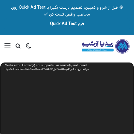
🎯 قبل از شروع کمپین، تصمیم درست بگیر! با Quick Ad Test روی
مخاطب واقعی تست کن ✅
فرم Quick Ad Test
تغییر پوسته
منو
جستجو ب
نمایشگر
Media error: Format(s) not supported or source(s) not found
ویدیو
دریافت پرونده: https://cdn.mediaarshiv.ir/files/Ra-es960464-073_MP4-480.mp4?_=1