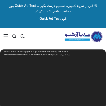
🎯 قبل از شروع کمپین، تصمیم درست بگیر! با Quick Ad Test روی
مخاطب واقعی تست کن ✅
فرم Quick Ad Test
تغییر پوسته
منو
جستجو ب
نمایشگر
Media error: Format(s) not supported or source(s) not found
ویدیو
دریافت پرونده: https://cdn.mediaarshiv.ir/files/Ra-es960596-025_MP4-480.mp4?_=1