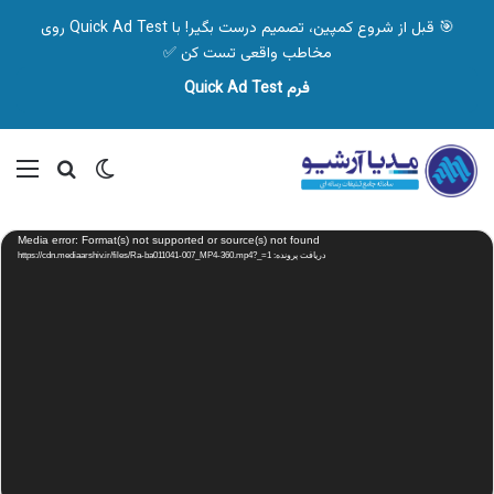
🎯 قبل از شروع کمپین، تصمیم درست بگیر! با Quick Ad Test روی
مخاطب واقعی تست کن ✅
فرم Quick Ad Test
تغییر پوسته
منو
جستجو ب
نمایشگر
Media error: Format(s) not supported or source(s) not found
ویدیو
دریافت پرونده: https://cdn.mediaarshiv.ir/files/Ra-ba011041-007_MP4-360.mp4?_=1