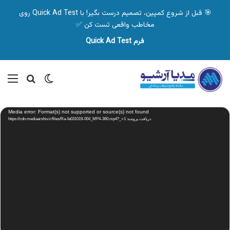
🎯 قبل از شروع کمپین، تصمیم درست بگیر! با Quick Ad Test روی
مخاطب واقعی تست کن ✅
فرم Quick Ad Test
تغییر پوسته
منو
جستجو ب
نمایشگر
Media error: Format(s) not supported or source(s) not found
ویدیو
دریافت پرونده: https://cdn.mediaarshiv.ir/files/Ra-fa031019-004_MP4-360.mp4?_=1