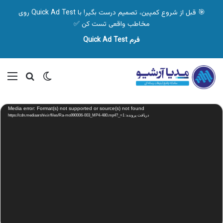
🎯 قبل از شروع کمپین، تصمیم درست بگیر! با Quick Ad Test روی
مخاطب واقعی تست کن ✅
فرم Quick Ad Test
تغییر پوسته
منو
جستجو ب
نمایشگر
Media error: Format(s) not supported or source(s) not found
ویدیو
دریافت پرونده: https://cdn.mediaarshiv.ir/files/Ra-mo990006-003_MP4-480.mp4?_=1