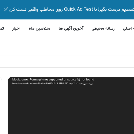
Quick Ad Test روی مخاطب واقعی تست کن ✅
اصلی
رسانه محیطی
آخرین آگهی ها
منتخبین ماه
اخبار
تم
این بیمه زیر ۵ دقیقه
Media error: Format(s) not supported or source(s) not found
دریافت پرونده: https://cdn.mediaarshiv.ir/files/mo980254-015_MP4-480.mp4?_=1