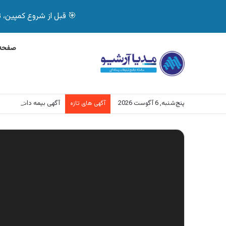
🎯 قبل از شروع کمپین، تصمیم درست بگیر! با 
صفحه 
پنج‌شنبه, 6 آگوست 2026
آگهی بیمه دات کام، خرید آنل
آگهی های تازه
نمایشگر
ویدیو