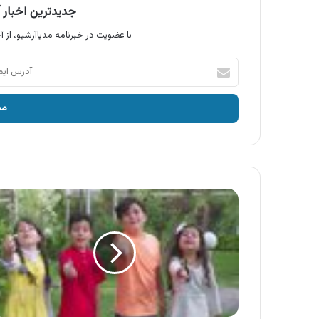
جدیدترین اخبار آ
با عضویت در خبرنامه مدیاآرشیو، از آخ
آدرس
ایمیل
خود
را
وارد
کنید
آگهی
جنگلی
،
تافی
لواشکی
جنگلی