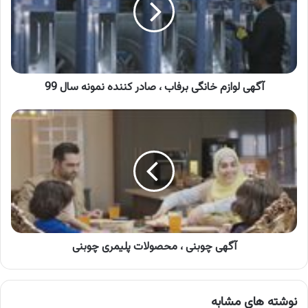
،
صادر
کننده
نمونه
سال
99
آگهی لوازم خانگی برفاب ، صادر کننده نمونه سال 99
آگهی
چوبنی
،
محصولات
پلیمری
چوبنی
آگهی چوبنی ، محصولات پلیمری چوبنی
نوشته های مشابه