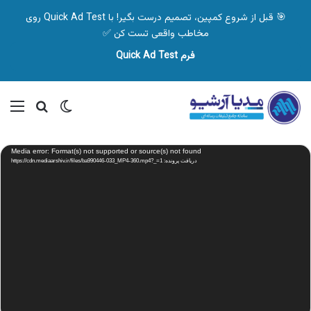
🎯 قبل از شروع کمپین، تصمیم درست بگیر! با Quick Ad Test روی
مخاطب واقعی تست کن ✅
فرم Quick Ad Test
تغییر پوسته
منو
جستجو ب
نمایشگر
Media error: Format(s) not supported or source(s) not found
ویدیو
دریافت پرونده: https://cdn.mediaarshiv.ir/files/ba990446-033_MP4-360.mp4?_=1