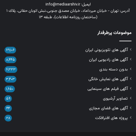
ایمیل: info@mediaarshiv.ir
آدرس: تهران - خیابان میرداماد، خیابان مصدق جنوبی،نبش اتوبان حقانی، پلاك ١
(ساختمان روزنامه اطلاعات)، طبقه ۱۳
موضوعات پرطرفدار
آگهی های تلویزیونی ایران
۶۹,۱۰۶
آگهی های رادیویی ایران
۸,۴۴۵
بدون دسته بندی
۶,۳۳۳
آگهی های نمایش خانگی
۳,۴۰۳
آگهی فیلم های سینمایی
۱,۶۵۰
تصاویر آرشیوی
۵۹
آگهی های فضای مجازی
۴۴
پروژه های افترافکت
۲۸