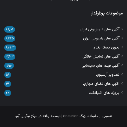
موضوعات پرطرفدار
آگهی های تلویزیونی ایران
۶۹,۱۰۶
آگهی های رادیویی ایران
۸,۴۴۵
بدون دسته بندی
۶,۳۳۳
آگهی های نمایش خانگی
۳,۴۰۳
آگهی فیلم های سینمایی
۱,۶۵۰
تصاویر آرشیوی
۵۹
آگهی های فضای مجازی
۴۴
پروژه های افترافکت
۲۸
عضوی از خانواده بزرگ
dnaunion
| توسعه یافته در
مرکز نوآوری آوو