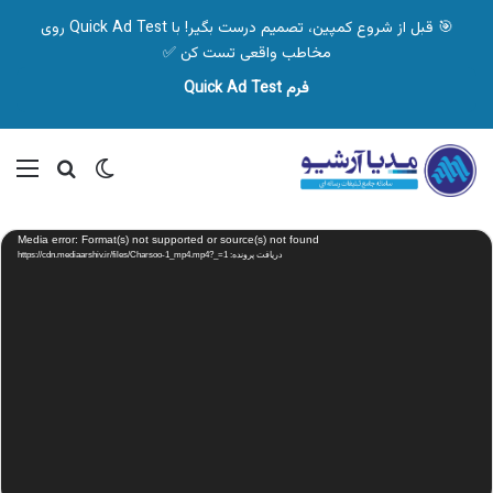
🎯 قبل از شروع کمپین، تصمیم درست بگیر! با Quick Ad Test روی
مخاطب واقعی تست کن ✅
فرم Quick Ad Test
تغییر پوسته
منو
جستجو ب
نمایشگر
Media error: Format(s) not supported or source(s) not found
ویدیو
دریافت پرونده: https://cdn.mediaarshiv.ir/files/Charsoo-1_mp4.mp4?_=1