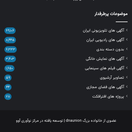
موضوعات پرطرفدار
آگهی های تلویزیونی ایران
۶۹,۱۰۶
آگهی های رادیویی ایران
۸,۴۴۵
بدون دسته بندی
۶,۳۳۳
آگهی های نمایش خانگی
۳,۴۰۳
آگهی فیلم های سینمایی
۱,۶۵۰
تصاویر آرشیوی
۵۹
آگهی های فضای مجازی
۴۴
پروژه های افترافکت
۲۸
عضوی از خانواده بزرگ
dnaunion
| توسعه یافته در
مرکز نوآوری آوو