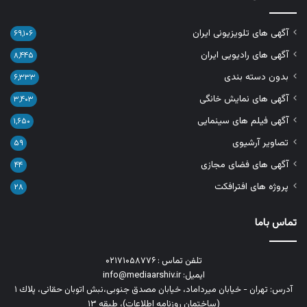
آگهی های تلویزیونی ایران
۶۹,۱۰۶
آگهی های رادیویی ایران
۸,۴۴۵
بدون دسته بندی
۶,۳۳۳
آگهی های نمایش خانگی
۳,۴۰۳
آگهی فیلم های سینمایی
۱,۶۵۰
تصاویر آرشیوی
۵۹
آگهی های فضای مجازی
۴۴
پروژه های افترافکت
۲۸
تماس باما
تلفن تماس : ۰۲۱۷۱۰۵۸۷۷۶
ایمیل: info@mediaarshiv.ir
آدرس: تهران - خیابان میرداماد، خیابان مصدق جنوبی،نبش اتوبان حقانی، پلاك ١
(ساختمان روزنامه اطلاعات)، طبقه ۱۳