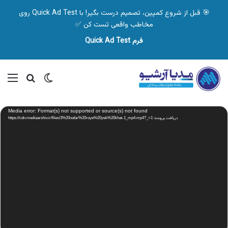
🎯 قبل از شروع کمپین، تصمیم درست بگیر! با Quick Ad Test روی
مخاطب واقعی تست کن ✅
فرم Quick Ad Test
تغییر پوسته
منو
جستجو ب
نمایشگر
Media error: Format(s) not supported or source(s) not found
ویدیو
دریافت پرونده: https://cdn.mediaarshiv.ir/files/3%20nafar%20roye%20yek%20khat-1_mp4.mp4?_=1