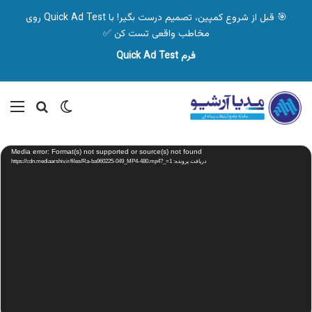
🎯 قبل از شروع کمپین، تصمیم درست بگیر! با Quick Ad Test روی
مخاطب واقعی تست کن ✅
فرم Quick Ad Test
تغییر پوسته
منو
جستجو ب
نمایشگر
Media error: Format(s) not supported or source(s) not found
ویدیو
دریافت پرونده: https://cdn.mediaarshiv.ir/files/Ra-ba960225-049_MP4-480.mp4?_=1