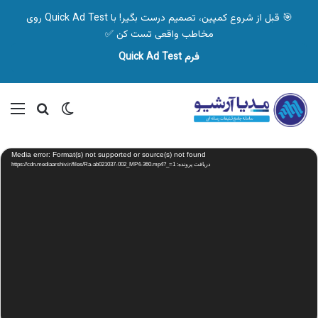
🎯 قبل از شروع کمپین، تصمیم درست بگیر! با Quick Ad Test روی
مخاطب واقعی تست کن ✅
فرم Quick Ad Test
تغییر پوسته
منو
جستجو ب
نمایشگر
Media error: Format(s) not supported or source(s) not found
ویدیو
دریافت پرونده: https://cdn.mediaarshiv.ir/files/Ra-ab021037-002_MP4-360.mp4?_=1