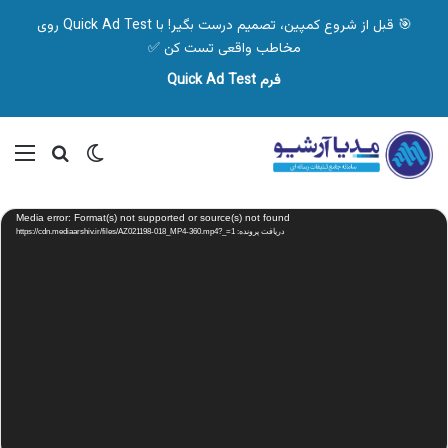
🎯 قبل از شروع کمپین، تصمیم درست بگیر! با Quick Ad Test روی
مخاطب واقعی تست کن ✅
فرم Quick Ad Test
تغییر پوسته
منو
جستجو ب
نمایشگر
Media error: Format(s) not supported or source(s) not found
ویدیو
دریافت پرونده: https://cdn.mediaarshiv.ir/files/AZ021198-018_MP4-360.mp4?_=1