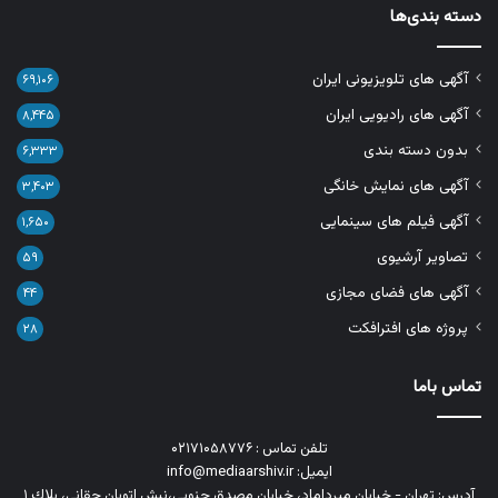
دسته بندی‌ها
آگهی های تلویزیونی ایران
۶۹,۱۰۶
آگهی های رادیویی ایران
۸,۴۴۵
بدون دسته بندی
۶,۳۳۳
آگهی های نمایش خانگی
۳,۴۰۳
آگهی فیلم های سینمایی
۱,۶۵۰
تصاویر آرشیوی
۵۹
آگهی های فضای مجازی
۴۴
پروژه های افترافکت
۲۸
تماس باما
تلفن تماس : ۰۲۱۷۱۰۵۸۷۷۶
ایمیل: info@mediaarshiv.ir
آدرس: تهران - خیابان میرداماد، خیابان مصدق جنوبی،نبش اتوبان حقانی، پلاك ١