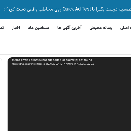
Quick Ad Test روی مخاطب واقعی تست کن ✅
اصلی
رسانه محیطی
آخرین آگهی ها
منتخبین ماه
اخبار
تم
مات تحویل در محل باتری اوربیتال
Media error: Format(s) not supported or source(s) not found
دریافت پرونده: https://cdn.mediaarshiv.ir/files/Ra-az970103-004_MP4-480.mp4?_=1