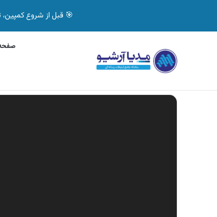
🎯 قبل از شروع کمپین، تصمیم درست بگیر! با 
صفحه 
پنج‌شنبه, 6 آگوست 2026
آگهی سپاهان باتری، خد
آگهی های تازه
نمایشگر
ویدیو