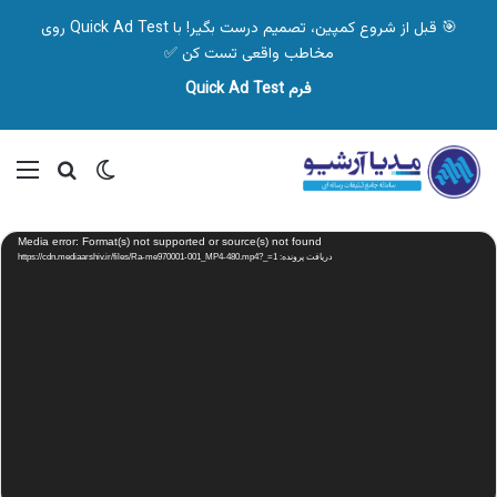
🎯 قبل از شروع کمپین، تصمیم درست بگیر! با Quick Ad Test روی
مخاطب واقعی تست کن ✅
فرم Quick Ad Test
تغییر پوسته
منو
جستجو ب
نمایشگر
Media error: Format(s) not supported or source(s) not found
ویدیو
دریافت پرونده: https://cdn.mediaarshiv.ir/files/Ra-me970001-001_MP4-480.mp4?_=1