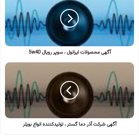
ایرانول
،
سوپر
رویال
5w40
آگهی محصولات ایرانول ، سوپر رویال 5w40
آگهی
شرکت
آذر
دما
گستر
،
تولیدکننده
انواع
بویلر
آگهی شرکت آذر دما گستر ، تولیدکننده انواع بویلر