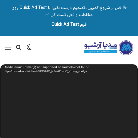
🎯 قبل از شروع کمپین، تصمیم درست بگیر! با Quick Ad Test روی
مخاطب واقعی تست کن ✅
فرم Quick Ad Test
تغییر پوسته
منو
جستجو ب
نمایشگر
Media error: Format(s) not supported or source(s) not found
ویدیو
دریافت پرونده: https://cdn.mediaarshiv.ir/files/fa930238-021_MP4-480.mp4?_=1