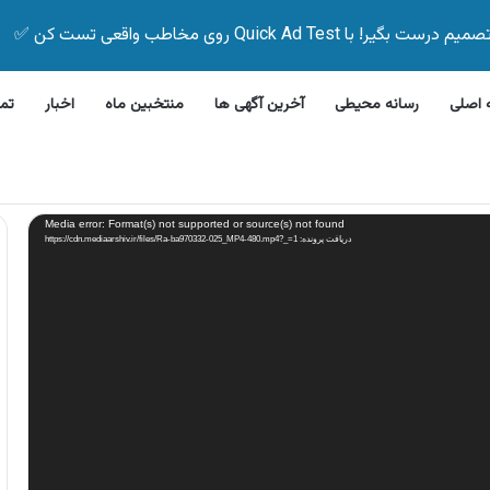
Quick Ad Test روی مخاطب واقعی تست کن ✅
اصلی
رسانه محیطی
آخرین آگهی ها
منتخبین ماه
اخبار
تم
لاین بیمه زیر ۵ دقیقه
Media error: Format(s) not supported or source(s) not found
دریافت پرونده: https://cdn.mediaarshiv.ir/files/Ra-ba970332-025_MP4-480.mp4?_=1