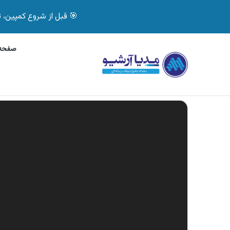
🎯 قبل از شروع کمپین، تصمیم درست بگیر! با 
صفحه 
چهارشنبه, 5 آگوست 2026
آگهی بیمه دات کام، خرید آن
آگهی های تازه
نمایشگر
ویدیو